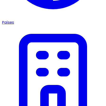
Países