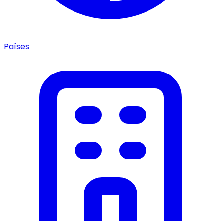
Países