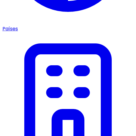
Países