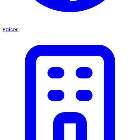
Países