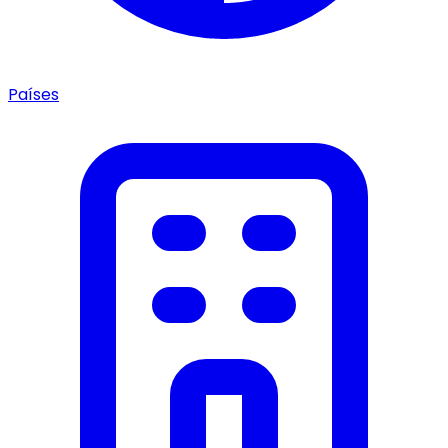
Países