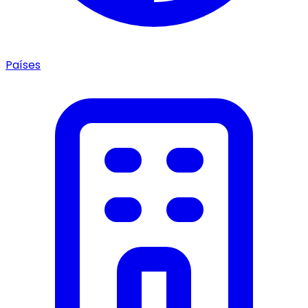
Países