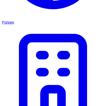
Países