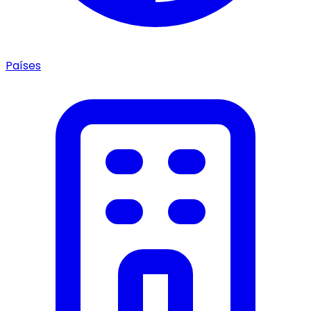
Países