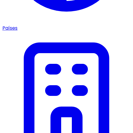
Países