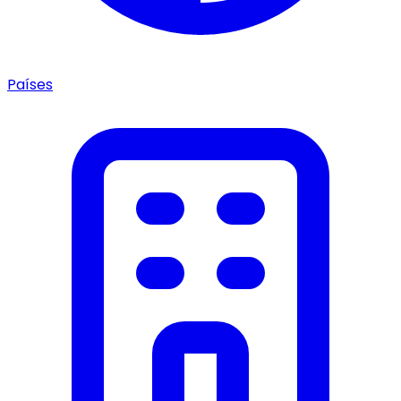
Países