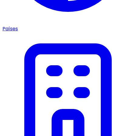
Países