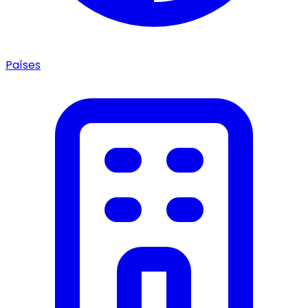
Países