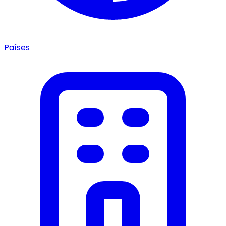
Países