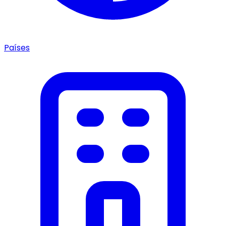
Países