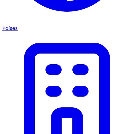
Países