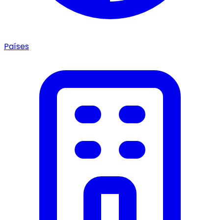
Países