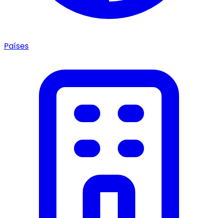
Países