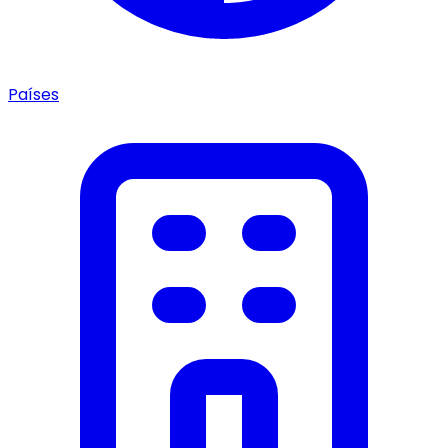
Países