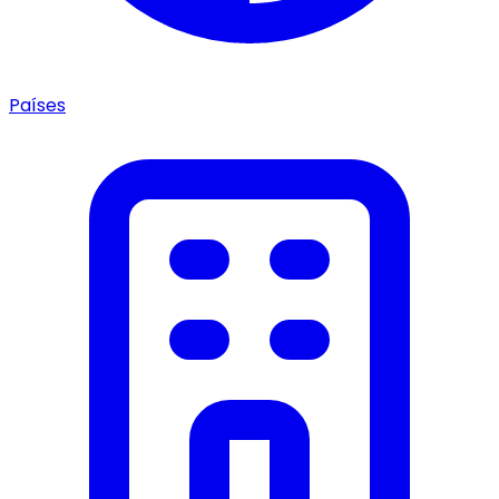
Países