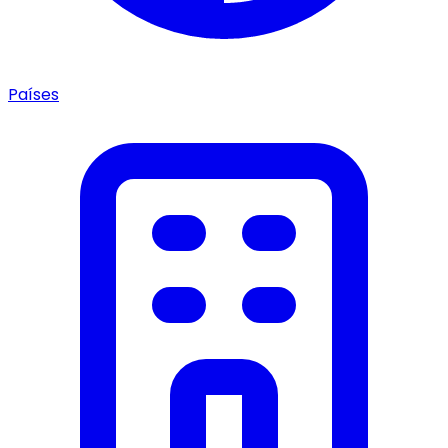
Países