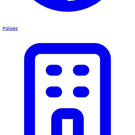
Países