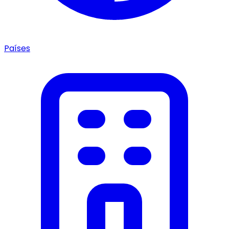
Países