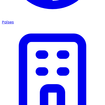
Países