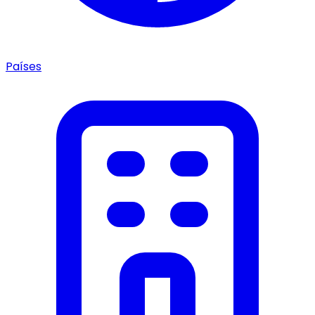
Países