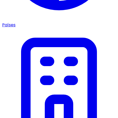
Países