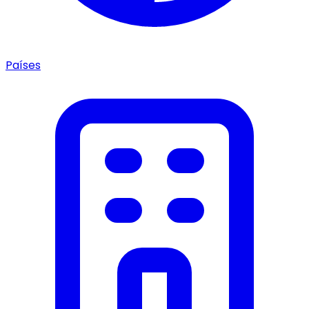
Países