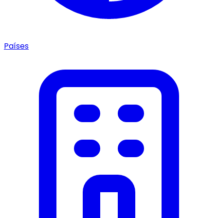
Países