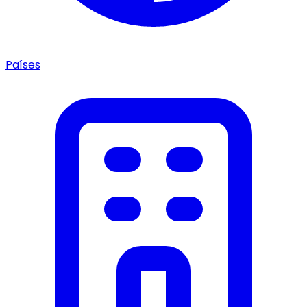
Países