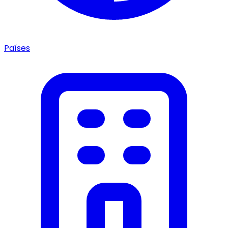
Países