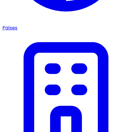
Países