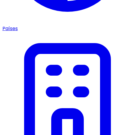
Países