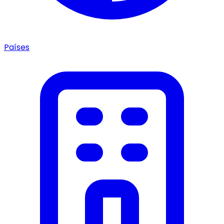
Países