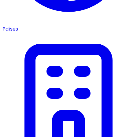
Países