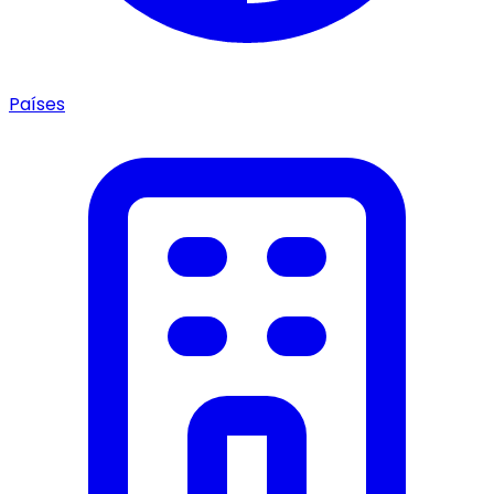
Países