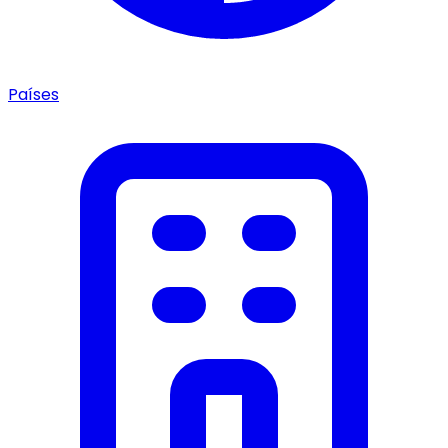
Países