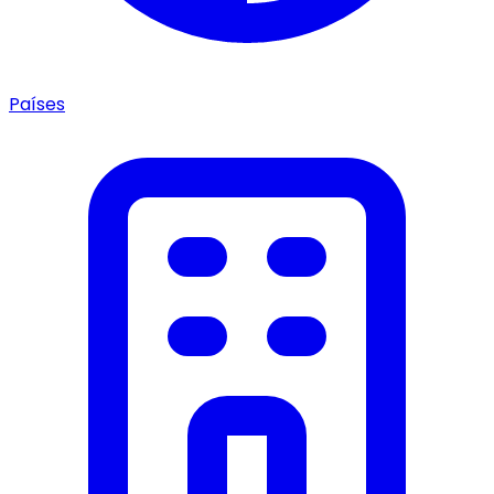
Países