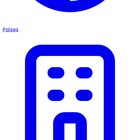
Países