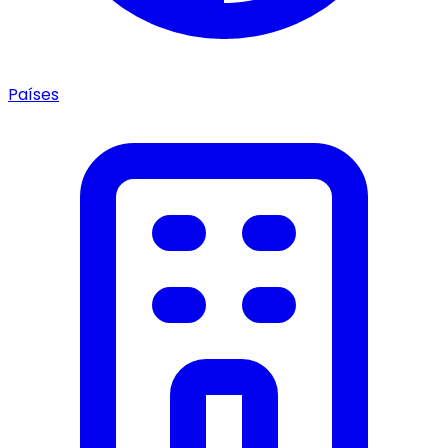
Países