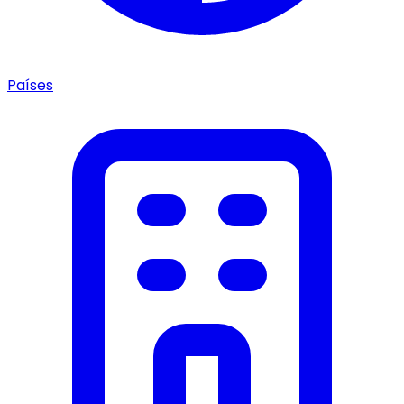
Países