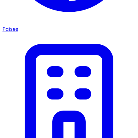
Países