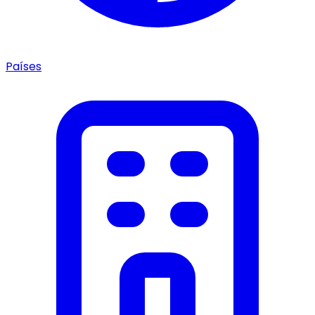
Países