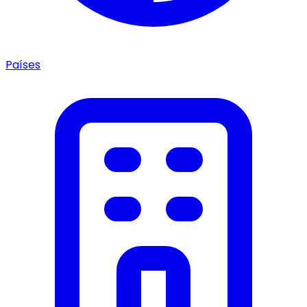
Países