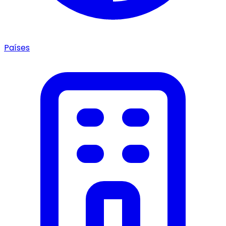
Países