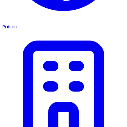
Países