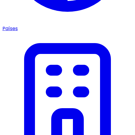
Países