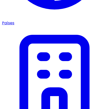
Países