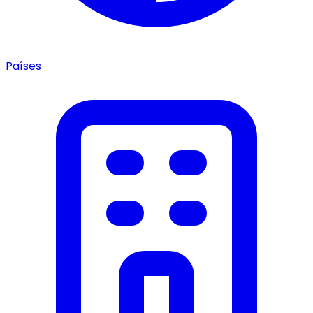
Países