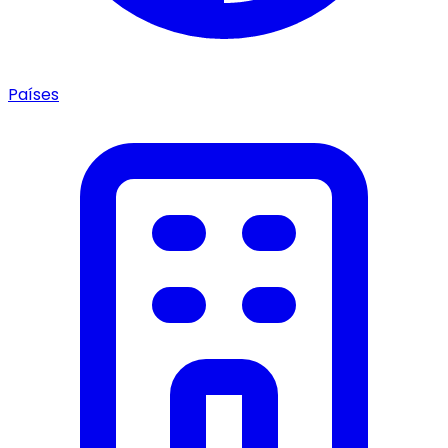
Países