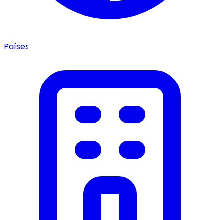
Países