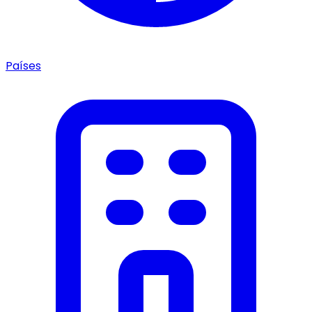
Países